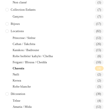
Non classé
(1)
Collection Enfants
(7)
Garçons
(7)
Bijoux
(17)
Locations
(82)
Princesse / Sirène
(12)
Caftan / Takchita
(26)
Karakou / Badroune
(15)
Robe berbère/ kabyle / Chelha
(6)
Fergani / Blousa / Chedda
(10)
Chaouia
(4)
Naili
(2)
Keswa
(2)
Robe blanche
(5)
Décoration
(39)
Trône
(4)
Amaria / Mida
(12)