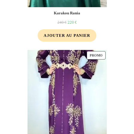
Karakou Rania
240
€
220
€
AJOUTER AU PANIER
PROMO