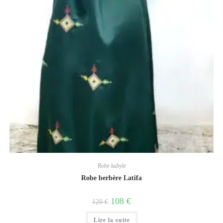
Robe kabyle
Robe berbère Latifa
108
€
120
€
Lire la suite