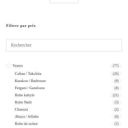
Filtrer par prix
Ventes
(77)
Caftan / Takchita
(26)
Karakou / Badroune
(9)
Fergani / Gandoura
(8)
Robe kabyle
(21)
Robe Naili
(3)
Chaouia
(2)
Abaya / Jellaba
(6)
Robe de soiree
(1)