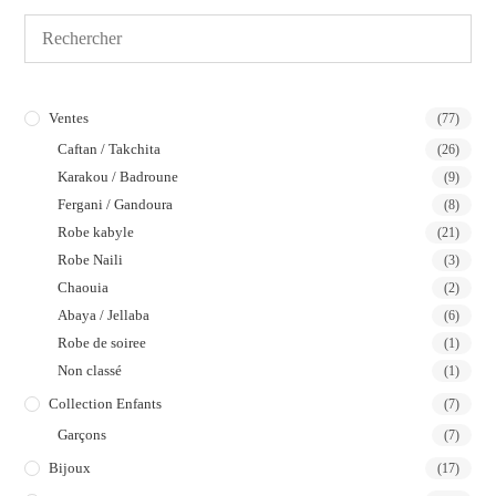
Ventes
(77)
Caftan / Takchita
(26)
Karakou / Badroune
(9)
Fergani / Gandoura
(8)
Robe kabyle
(21)
Robe Naili
(3)
Chaouia
(2)
Abaya / Jellaba
(6)
Robe de soiree
(1)
Non classé
(1)
Collection Enfants
(7)
Garçons
(7)
Bijoux
(17)