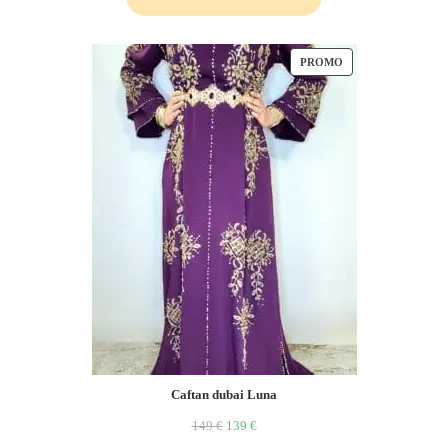
PROMO
Caftan dubai Luna
149
€
139
€