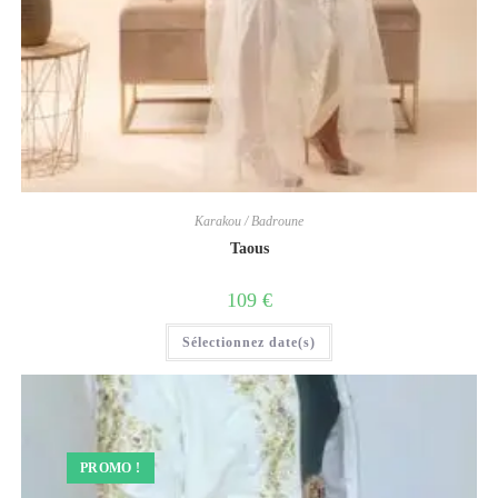
Karakou / Badroune
Taous
109
€
Sélectionnez date(s)
PROMO !