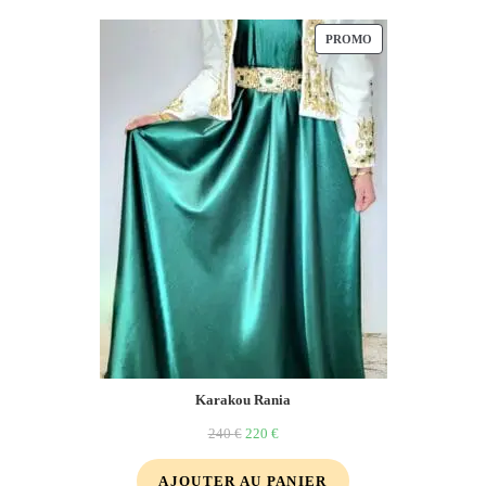
PROMO
Karakou Rania
240
€
220
€
AJOUTER AU PANIER