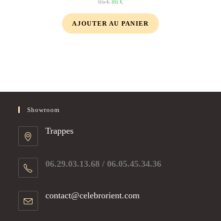
95
€
86
€
AJOUTER AU PANIER
Showroom
Trappes
06.29.03.13.68 / 06.05.45.34.36​
contact@celebrorient.com