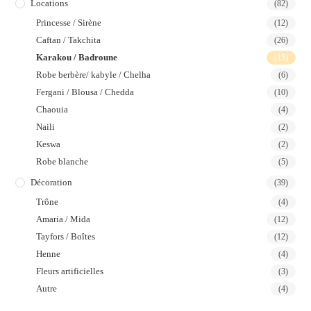
Locations
(82)
Princesse / Sirène
(12)
Caftan / Takchita
(26)
Karakou / Badroune
(15)
Robe berbère/ kabyle / Chelha
(6)
Fergani / Blousa / Chedda
(10)
Chaouia
(4)
Naili
(2)
Keswa
(2)
Robe blanche
(5)
Décoration
(39)
Trône
(4)
Amaria / Mida
(12)
Tayfors / Boîtes
(12)
Henne
(4)
Fleurs artificielles
(3)
Autre
(4)